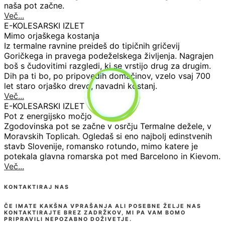
naša pot začne.​
Več...
E-KOLESARSKI IZLET
Mimo orjaškega kostanja
Iz termalne ravnine preideš do tipičnih gričevij
Goričkega in pravega podeželskega življenja. Nagrajen
boš s čudovitimi razgledi, ki se vrstijo drug za drugim.
Dih pa ti bo, po pripovedih domačinov, vzelo vsaj 700
let staro orjaško drevo, navadni kostanj.
Več...
E-KOLESARSKI IZLET
Pot z energijsko močjo
Zgodovinska pot se začne v osrčju Termalne dežele, v
Moravskih Toplicah. Ogledaš si eno najbolj edinstvenih
stavb Slovenije, romansko rotundo, mimo katere je
potekala glavna romarska pot med Barcelono in Kievom.
Več...
KONTAKTIRAJ NAS
ČE IMATE KAKŠNA VPRAŠANJA ALI POSEBNE ŽELJE NAS
KONTAKTIRAJTE BREZ ZADRŽKOV, MI PA VAM BOMO
PRIPRAVILI NEPOZABNO DOŽIVETJE.