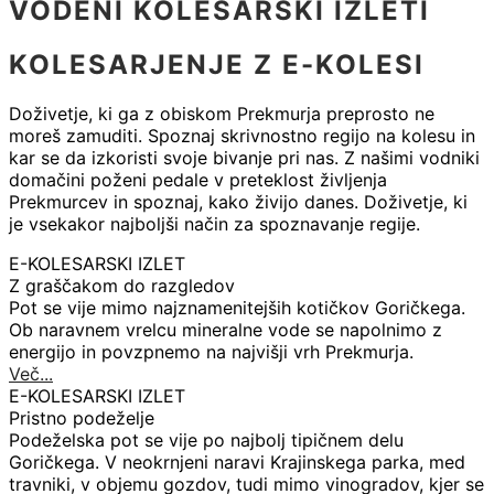
VODENI KOLESARSKI IZLETI
KOLESARJENJE Z E-KOLESI
Doživetje, ki ga z obiskom Prekmurja preprosto ne
moreš zamuditi. Spoznaj skrivnostno regijo na kolesu in
kar se da izkoristi svoje bivanje pri nas. Z našimi vodniki
domačini poženi pedale v preteklost življenja
Prekmurcev in spoznaj, kako živijo danes. Doživetje, ki
je vsekakor najboljši način za spoznavanje regije.
E-KOLESARSKI IZLET
Z graščakom do razgledov
Pot se vije mimo najznamenitejših kotičkov Goričkega.
Ob naravnem vrelcu mineralne vode se napolnimo z
energijo in povzpnemo na najvišji vrh Prekmurja.
Več...
E-KOLESARSKI IZLET
Pristno podeželje
Podeželska pot se vije po najbolj tipičnem delu
Goričkega. V neokrnjeni naravi Krajinskega parka, med
travniki, v objemu gozdov, tudi mimo vinogradov, kjer se